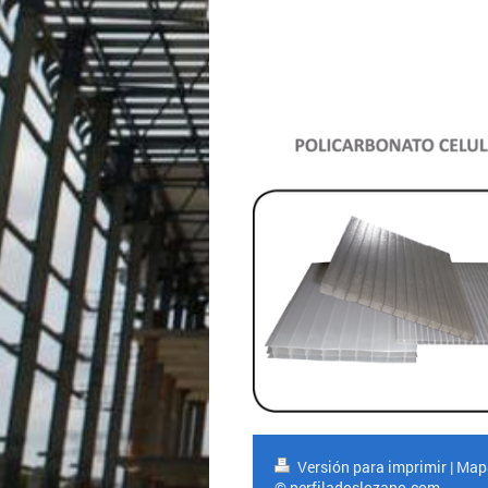
Versión para imprimir
|
Mapa
© perfiladoslozano.com