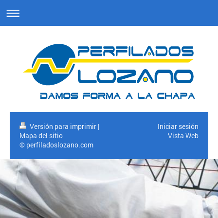
Versión para imprimir
|
Iniciar sesión
Mapa del sitio
Vista Web
© perfiladoslozano.com